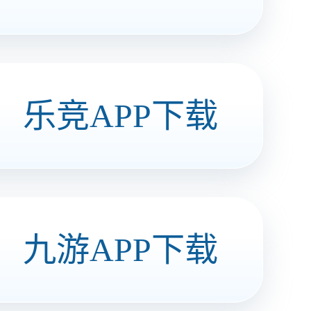
4
张本智和反手快撕直线质量提
升，但变
2026-07-20
推荐
星空体育平台官方网站
星空体育平台官方网站-星空online(中国) ✅eson推荐🌈