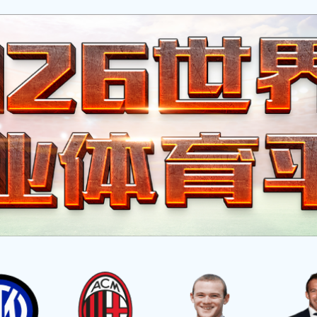
全天更新 ·
星
实时同步
无论您身在何处，
星空体育
清、稳定的观赛体验。
下载客户端
网页