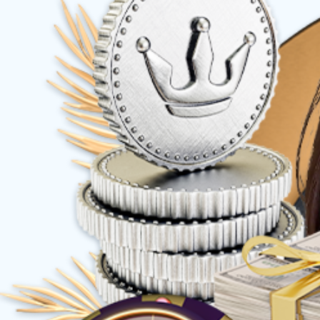
帅印的头号候选人。
日益激烈的女子网坛