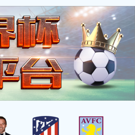
App
公司
体育
注册入口
简介
资讯
空体育平台官方网站
赛事
平台官方网站APP
为您带来高速、高
端访问