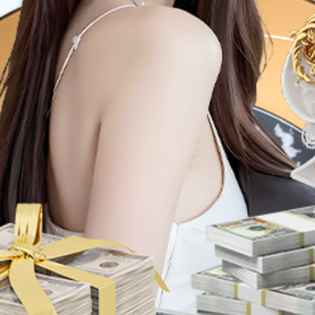
这桩潜在的强强联合，不仅预示着斯瓦泰克技术战术体系的可能
竞争的关键一步。