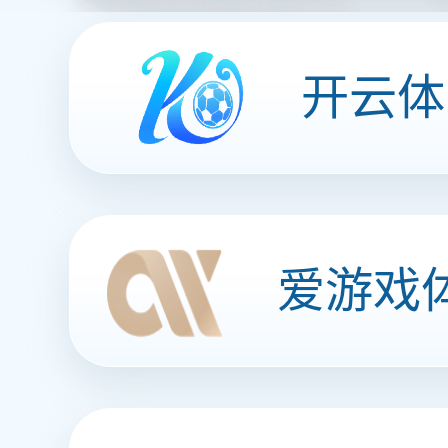
大赛冠军经验。她在
上缺乏侵略性的短板
体能训练与战术改造
她的成功经验能帮助
有的合作模式产生冲突
她突破自我的良药。
战术升级：
若毛瑞斯莫最终入主
很可能要求斯瓦泰克增
从战略层面看，毛瑞斯
依赖红土高旋转球。
经历胜率的短期波动。
土女王”进化为“全能战