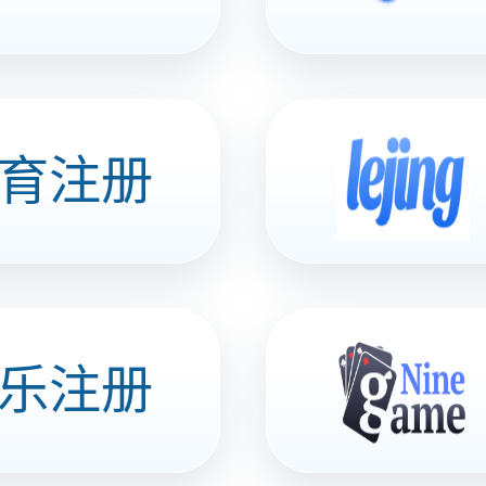
#3
#
时速突破180公
年PEL春季赛淘汰王：
一
NV·Paraboy场均
-24
推荐
2026-06-12
推荐
联系我们
support@drfilefinder.com