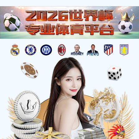
注册入口
全天更新 ·
星空体育平台官
方网站
赛事实时同步
无论您身在何处，
星空体育平台官方网站APP
为您
带来高速、高清、稳定的观赛体验。
下载客户端
网页端访问